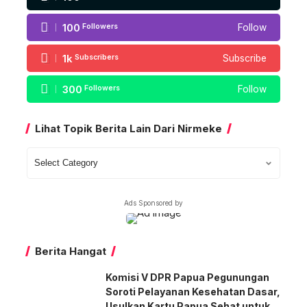
100
Followers
Follow
1k
Subscribers
Subscribe
300
Followers
Follow
Lihat Topik Berita Lain Dari Nirmeke
Lihat
Topik
Berita
Ads Sponsored by
Lain
Dari
Nirmeke
Berita Hangat
Komisi V DPR Papua Pegunungan
Soroti Pelayanan Kesehatan Dasar,
Usulkan Kartu Papua Sehat untuk