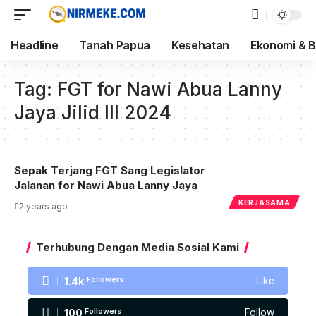
Headline
Tanah Papua
Kesehatan
Ekonomi & B
Tag:
FGT for Nawi Abua Lanny
Jaya Jilid III 2024
Sepak Terjang FGT Sang Legislator
Jalanan for Nawi Abua Lanny Jaya
KERJASAMA
2 years ago
Terhubung Dengan Media Sosial Kami
1.4k
Followers
Like
100
Followers
Follow