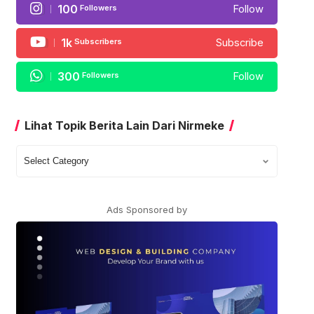
100
Followers
Follow
1k
Subscribers
Subscribe
300
Followers
Follow
Lihat Topik Berita Lain Dari Nirmeke
Lihat
Topik
Berita
Lain
Ads Sponsored by
Dari
Nirmeke