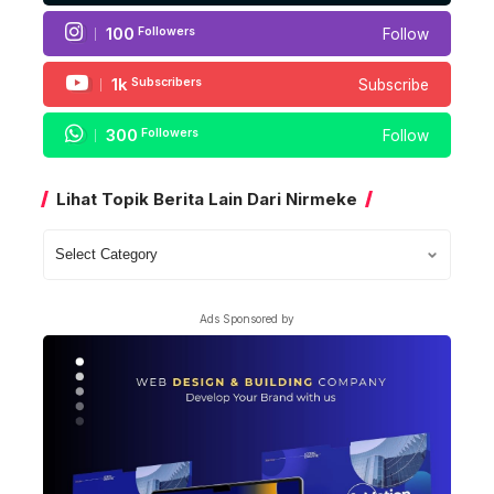
100
Followers
Follow
1k
Subscribers
Subscribe
300
Followers
Follow
Lihat Topik Berita Lain Dari Nirmeke
Lihat
Topik
Berita
Ads Sponsored by
Lain
Dari
Nirmeke