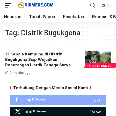
Headline
Tanah Papua
Kesehatan
Ekonomi & B
Tag:
Distrik Bugukgona
13 Kepala Kampung di Distrik
Bugukgona Siap Wujudkan
Penerangan Listrik Tenaga Surya
INFRASTRUKTUR
10 months ago
Terhubung Dengan Media Sosial Kami
1.4k
Followers
Like
100
Followers
Follow