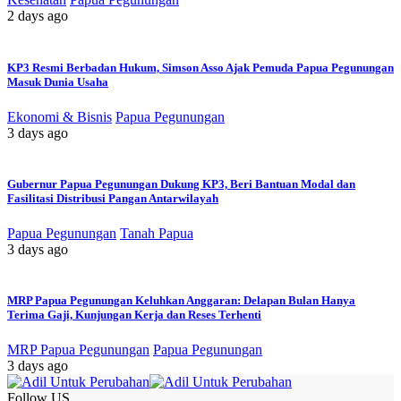
2 days ago
KP3 Resmi Berbadan Hukum, Simson Asso Ajak Pemuda Papua Pegunungan
Masuk Dunia Usaha
Ekonomi & Bisnis
Papua Pegunungan
3 days ago
Gubernur Papua Pegunungan Dukung KP3, Beri Bantuan Modal dan
Fasilitasi Distribusi Pangan Antarwilayah
Papua Pegunungan
Tanah Papua
3 days ago
MRP Papua Pegunungan Keluhkan Anggaran: Delapan Bulan Hanya
Terima Gaji, Kunjungan Kerja dan Reses Terhenti
MRP Papua Pegunungan
Papua Pegunungan
3 days ago
Follow US