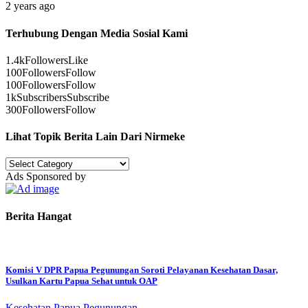
2 years ago
Terhubung Dengan Media Sosial Kami
1.4k
Followers
Like
100
Followers
Follow
100
Followers
Follow
1k
Subscribers
Subscribe
300
Followers
Follow
Lihat Topik Berita Lain Dari Nirmeke
Lihat
Topik
Ads Sponsored by
Berita
Lain
Dari
Berita Hangat
Nirmeke
Komisi V DPR Papua Pegunungan Soroti Pelayanan Kesehatan Dasar,
Usulkan Kartu Papua Sehat untuk OAP
Kesehatan
Papua Pegunungan