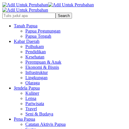
Tanah Papua
Papua Pegunungan
Papua Tengah
Kabar Daerah
Polhukam
Pendidikan
Kesehatan
Perempuan & Anak
Ekonomi & Bisnis
Infrastruktur
Lingkungan
Olaraga
Jendela Papua
Kuliner
Lensa
Pariwisata
Travel
Seni & Budaya
Pena Papua
Catatan Aktivis Papua