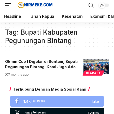
Headline
Tanah Papua
Kesehatan
Ekonomi & B
Tag:
Bupati Kabupaten
Pegunungan Bintang
Okmin Cup I Digelar di Sentani, Bupati
Pegunungan Bintang: Kami Juga Ada
OLARAGA
7 months ago
Terhubung Dengan Media Sosial Kami
1.4k
Followers
Like
100
Followers
Follow