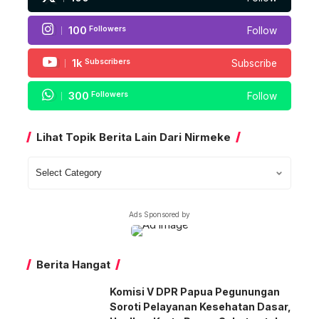
100
Followers
Follow
1k
Subscribers
Subscribe
300
Followers
Follow
Lihat Topik Berita Lain Dari Nirmeke
Lihat
Topik
Berita
Ads Sponsored by
Lain
Dari
Nirmeke
Berita Hangat
Komisi V DPR Papua Pegunungan
Soroti Pelayanan Kesehatan Dasar,