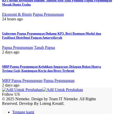
KP3 Resmi Berbadan Hukum, Simson Asso Ajak Pemuda Papua Pegunungan
Masuk Dunia Usaha
Ekonomi & Bisnis
Papua Pegunungan
24 hours ago
Gubernur Papua Pegunungan Dukung KP3, Beri Bantuan Modal dan
Fasilitasi Distribusi Pangan Antarwilayah
Papua Pegunungan
Tanah Papua
2 days ago
MRP Papua Pegunungan Keluhkan Anggaran: Delapan Bulan Hanya
Terima Gaji, Kunjungan Kerja dan Reses Terhenti
MRP Papua Pegunungan
Papua Pegunungan
2 days ago
Follow US
© 2025 Nirmeke. Design by Team IT Nirmeke. All Rights
Reserved. Develop By Loteng Kreatif.
Tentang kami