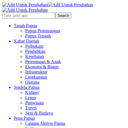
Tanah Papua
Papua Pegunungan
Papua Tengah
Kabar Daerah
Polhukam
Pendidikan
Kesehatan
Perempuan & Anak
Ekonomi & Bisnis
Infrastruktur
Lingkungan
Olaraga
Jendela Papua
Kuliner
Lensa
Pariwisata
Travel
Seni & Budaya
Pena Papua
Catatan Aktivis Papua