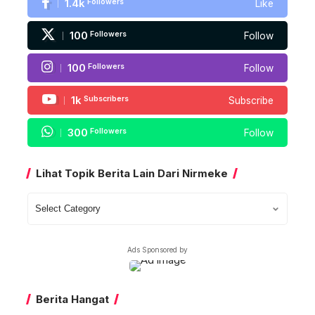
1.4k
Followers
Like
100
Followers
Follow
100
Followers
Follow
1k
Subscribers
Subscribe
300
Followers
Follow
Lihat Topik Berita Lain Dari Nirmeke
Lihat
Topik
Berita
Ads Sponsored by
Lain
Dari
Nirmeke
Berita Hangat